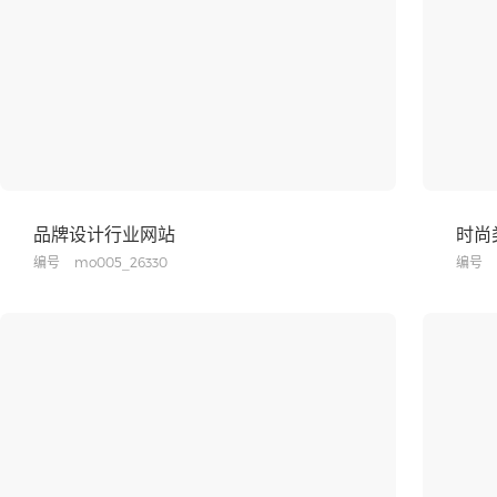
品牌设计行业网站
时尚
编号
mo005_26330
编号